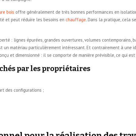
re bois
offre généralement de très bonnes performances en isolation 
té et peut réduire les besoins en
chauffage
. Dans la pratique, cela s
liberté : lignes épurées, grandes ouvertures, volumes contemporains, b
st un matériau particulièrement intéressant. Et contrairement à une i
çu et dimensionné : il se comporte de manière prévisible, ce qui est u
chés par les propriétaires
t des configurations ;
onnel pour la réalisation des tra