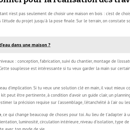
rtant n’est pas seulement de choisir une maison en bois : c’est de cho
l’étude du projet jusqu’à la pose finale. Sur le terrain, on constate s
d’eau dans une maison ?
iveaux : conception, fabrication, suivi du chantier, montage de l’ossat
Cette souplesse est intéressante si tu veux garder la main sur certai
au d’implication. Si tu veux une solution clé en main, il vaut mieux c
 kit peut être pertinente, à condition d’avoir un guide clair, un plann
estimer la précision requise sur l’assemblage, l’étanchéité à l’air ou l
e
, ce qui change beaucoup de choses pour toi. Au lieu de t’adapter à 
ntation, luminosité, circulation intérieure, niveau d’isolation, type de 
te avec ton mode de vie.