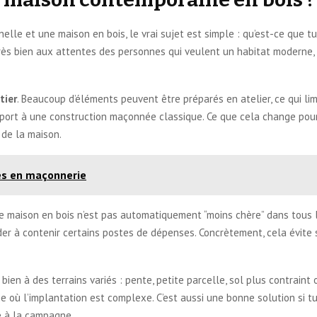
nelle et une maison en bois, le vrai sujet est simple : qu’est-ce que 
s bien aux attentes des personnes qui veulent un habitat moderne, co
tier
. Beaucoup d’éléments peuvent être préparés en atelier, ce qui lim
port à une construction maçonnée classique. Ce que cela change pour to
 de la maison.
és en maçonnerie
ne maison en bois n’est pas automatiquement “moins chère” dans tous le
der à contenir certains postes de dépenses. Concrètement, cela évite s
ien à des terrains variés : pente, petite parcelle, sol plus contraint 
e où l’implantation est complexe. C’est aussi une bonne solution si t
e à la campagne.