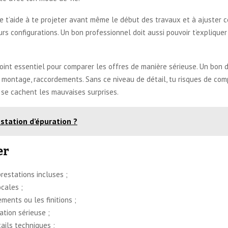
le t’aide à te projeter avant même le début des travaux et à ajuster cer
urs configurations. Un bon professionnel doit aussi pouvoir t’explique
 point essentiel pour comparer les offres de manière sérieuse. Un bon de
ort, montage, raccordements. Sans ce niveau de détail, tu risques de c
e se cachent les mauvaises surprises.
station d’épuration ?
er
prestations incluses ;
ocales ;
ents ou les finitions ;
ation sérieuse ;
ails techniques ;