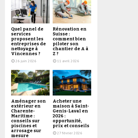
Quel panel de
Rénovation en
services
Suisse :
proposent les
comment bien
entreprises de
piloter son
nettoyage à
chantier de A à
Vincennes ?
Z ?
26 juin 2026
11 avril 2026
Aménager son
Acheter une
extérieur en
maison à Saint-
Charente-
Genis-Laval en
Maritime :
2026 :
conseils sur
opportunité,
piscines et
prix et conseils
arrosage sur
27 février 2026
mesure