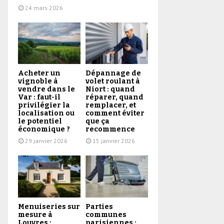
24 mars 2026
Acheter un
Dépannage de
vignoble à
volet roulant à
vendre dans le
Niort : quand
Var : faut-il
réparer, quand
privilégier la
remplacer, et
localisation ou
comment éviter
le potentiel
que ça
économique ?
recommence
29 janvier 2026
15 janvier 2026
Menuiseries sur
Parties
mesure à
communes
Louvres :
parisiennes :