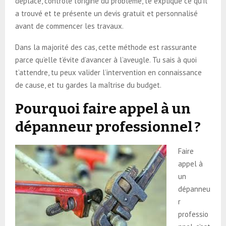
déplace, contrôle l’origine du problème, te explique ce qu’il
a trouvé et te présente un devis gratuit et personnalisé
avant de commencer les travaux.
Dans la majorité des cas, cette méthode est rassurante
parce qu’elle t’évite d’avancer à l’aveugle. Tu sais à quoi
t’attendre, tu peux valider l’intervention en connaissance
de cause, et tu gardes la maîtrise du budget.
Pourquoi faire appel à un
dépanneur professionnel ?
Faire
appel à
un
dépanneu
r
professio