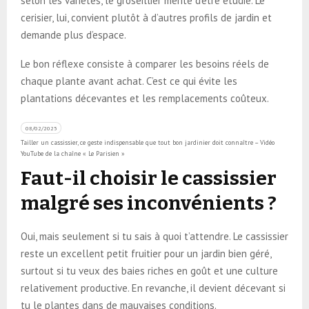
selon les variétés, le groseillier mérite d’être étudié. Le
cerisier, lui, convient plutôt à d’autres profils de jardin et
demande plus d’espace.
Le bon réflexe consiste à comparer les besoins réels de
chaque plante avant achat. C’est ce qui évite les
plantations décevantes et les remplacements coûteux.
08/02/2025
Tailler un cassissier, ce geste indispensable que tout bon jardinier doit connaître – Vidéo
YouTube de la chaîne « Le Parisien »
Faut-il choisir le cassissier
malgré ses inconvénients ?
Oui, mais seulement si tu sais à quoi t’attendre. Le cassissier
reste un excellent petit fruitier pour un jardin bien géré,
surtout si tu veux des baies riches en goût et une culture
relativement productive. En revanche, il devient décevant si
tu le plantes dans de mauvaises conditions.