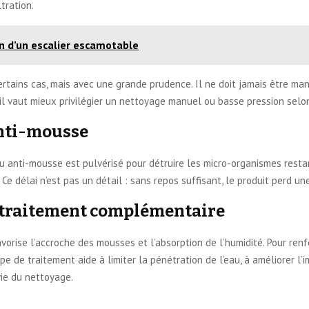
tration.
ion d’un escalier escamotable
ertains cas, mais avec une grande prudence. Il ne doit jamais être m
is il vaut mieux privilégier un nettoyage manuel ou basse pression selon
anti-mousse
ou anti-mousse est pulvérisé pour détruire les micro-organismes restan
e délai n’est pas un détail : sans repos suffisant, le produit perd une
un traitement complémentaire
avorise l’accroche des mousses et l’absorption de l’humidité. Pour ren
e de traitement aide à limiter la pénétration de l’eau, à améliorer l’
vie du nettoyage.