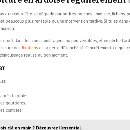
as d’un coup. Elle se dégrade par petites touches : mousse, lichens, po
r est beaucoup plus rentable qu’une intervention tardive. Si tu es dans 
a maison.
surtout dans les zones ombragées ou peu ventilées, et empêche l’ard
 l’usure des
fixations
et la perte d’étanchéité. Concrètement, ce que ce
un démoussage réalisé au bon moment.
er
ues.
près la pluie.
es gouttières.
 les combles.
ois clé en main ? Découvrez l’essentiel.