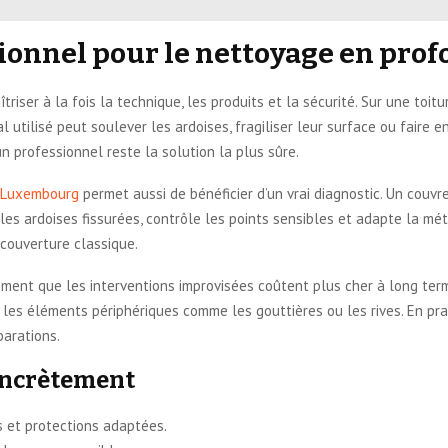
sionnel pour le nettoyage en prof
triser à la fois la technique, les produits et la sécurité. Sur une toitu
utilisé peut soulever les ardoises, fragiliser leur surface ou faire en
un professionnel reste la solution la plus sûre.
à Luxembourg
permet aussi de bénéficier d’un vrai diagnostic. Un couv
re les ardoises fissurées, contrôle les points sensibles et adapte la m
 couverture classique.
ement que les interventions improvisées coûtent plus cher à long ter
e les éléments périphériques comme les gouttières ou les rives. En pra
parations.
oncrètement
s et protections adaptées.