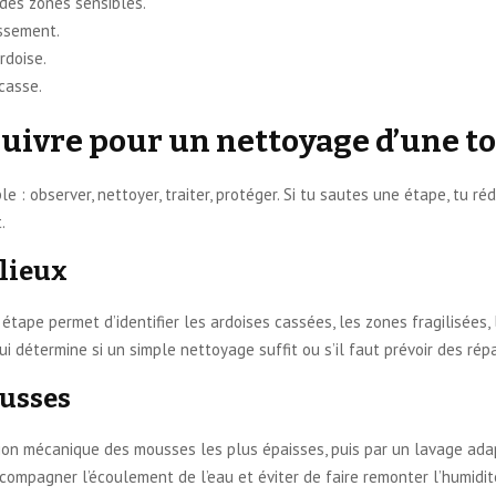
 des zones sensibles.
assement.
rdoise.
casse.
suivre pour un nettoyage d’une t
: observer, nettoyer, traiter, protéger. Si tu sautes une étape, tu rédui
.
 lieux
tte étape permet d’identifier les ardoises cassées, les zones fragilisé
 qui détermine si un simple nettoyage suffit ou s’il faut prévoir des rép
ousses
n mécanique des mousses les plus épaisses, puis par un lavage adapt
compagner l’écoulement de l’eau et éviter de faire remonter l’humidité 