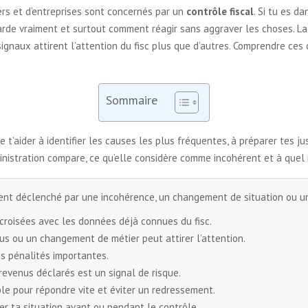
ers et d’entreprises sont concernés par un
contrôle fiscal
. Si tu es d
egarde vraiment et surtout comment réagir sans aggraver les choses. La
 signaux attirent l’attention du fisc plus que d’autres. Comprendre ces
Sommaire
e t’aider à identifier les causes les plus fréquentes, à préparer tes just
administration compare, ce qu’elle considère comme incohérent et à quel
vent déclenché par une incohérence, un changement de situation ou 
roisées avec les données déjà connues du fisc.
us ou un changement de métier peut attirer l’attention.
es pénalités importantes.
 revenus déclarés est un signal de risque.
able pour répondre vite et éviter un redressement.
ser ta situation avant ou pendant le contrôle.