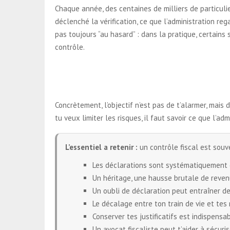
Chaque année, des centaines de milliers de particuli
déclenché la vérification, ce que l’administration r
pas toujours “au hasard” : dans la pratique, certains
contrôle.
Concrètement, l’objectif n’est pas de t’alarmer, mais d
tu veux limiter les risques, il faut savoir ce que l’
L’essentiel a retenir :
un contrôle fiscal est sou
Les déclarations sont systématiquement c
Un héritage, une hausse brutale de reven
Un oubli de déclaration peut entraîner d
Le décalage entre ton train de vie et tes
Conserver tes justificatifs est indispens
Un avocat fiscaliste peut t’aider à sécuri