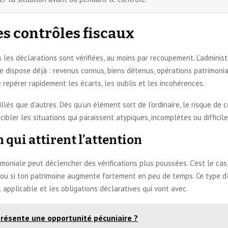
es contrôles fiscaux
les déclarations sont vérifiées, au moins par recoupement. L’administr
e dispose déjà : revenus connus, biens détenus, opérations patrimonial
 repérer rapidement les écarts, les oublis et les incohérences.
llés que d’autres. Dès qu’un élément sort de l’ordinaire, le risque de 
ibler les situations qui paraissent atypiques, incomplètes ou difficile
qui attirent l’attention
oniale peut déclencher des vérifications plus poussées. C’est le cas, 
er ou si ton patrimoine augmente fortement en peu de temps. Ce type d’é
al applicable et les obligations déclaratives qui vont avec.
résente une opportunité pécuniaire ?