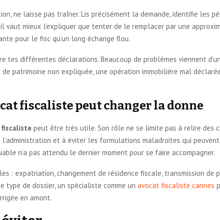
ation, ne laisse pas traîner. Lis précisément la demande, identifie les
l vaut mieux l’expliquer que tenter de le remplacer par une approxim
te pour le fisc qu’un long échange flou.
tre tes différentes déclarations. Beaucoup de problèmes viennent d’u
n de patrimoine non expliquée, une opération immobilière mal déclaré
cat fiscaliste peut changer la donne
fiscaliste
peut être très utile. Son rôle ne se limite pas à relire des chi
l’administration et à éviter les formulations maladroites qui peuvent 
buable n’a pas attendu le dernier moment pour se faire accompagner.
bles : expatriation, changement de résidence fiscale, transmission de 
ce type de dossier, un spécialiste comme un
avocat fiscaliste cannes
p
orrigée en amont.