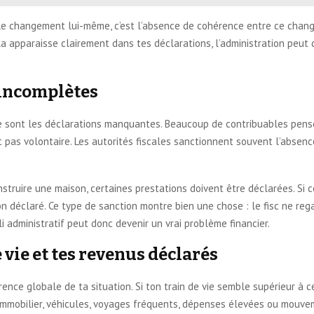
 le changement lui-même, c’est l’absence de cohérence entre ce change
pparaisse clairement dans tes déclarations, l’administration peut d
 incomplètes
ce sont les déclarations manquantes. Beaucoup de contribuables pensen
t pas volontaire. Les autorités fiscales sanctionnent souvent l’absenc
struire une maison, certaines prestations doivent être déclarées. Si ce
n déclaré. Ce type de sanction montre bien une chose : le fisc ne reg
i administratif peut donc devenir un vrai problème financier.
 vie et tes revenus déclarés
rence globale de ta situation. Si ton train de vie semble supérieur à 
immobilier, véhicules, voyages fréquents, dépenses élevées ou mouve