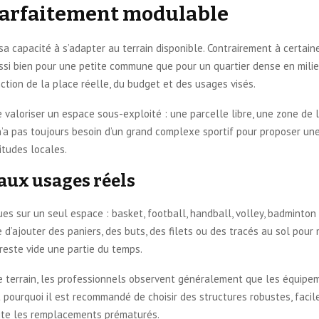
parfaitement modulable
 sa capacité à s’adapter au terrain disponible. Contrairement à certain
ussi bien pour une petite commune que pour un quartier dense en milie
ction de la place réelle, du budget et des usages visés.
 valoriser un espace sous-exploité : une parcelle libre, une zone de l
té n’a pas toujours besoin d’un grand complexe sportif pour proposer un
itudes locales.
aux usages réels
ques sur un seul espace : basket, football, handball, volley, badminton
le d’ajouter des paniers, des buts, des filets ou des tracés au sol pour
n reste vide une partie du temps.
 le terrain, les professionnels observent généralement que les équip
est pourquoi il est recommandé de choisir des structures robustes, faci
mite les remplacements prématurés.