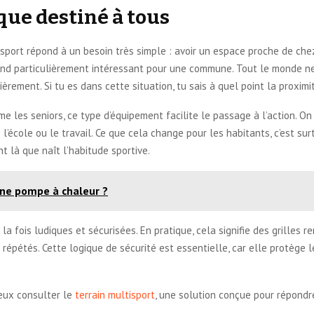
que destiné à tous
tisport répond à un besoin très simple : avoir un espace proche de che
le rend particulièrement intéressant pour une commune. Tout le monde n
lièrement. Si tu es dans cette situation, tu sais à quel point la proxim
 les seniors, ce type d’équipement facilite le passage à l’action. On vie
école ou le travail. Ce que cela change pour les habitants, c’est surt
nt là que naît l’habitude sportive.
 une pompe à chaleur ?
a fois ludiques et sécurisées. En pratique, cela signifie des grilles 
épétés. Cette logique de sécurité est essentielle, car elle protège 
peux consulter le
terrain multisport
, une solution conçue pour répondr