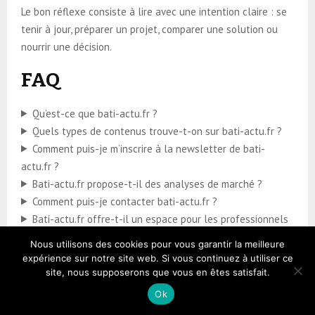
Le bon réflexe consiste à lire avec une intention claire : se
tenir à jour, préparer un projet, comparer une solution ou
nourrir une décision.
FAQ
Qu’est-ce que bati-actu.fr ?
Quels types de contenus trouve-t-on sur bati-actu.fr ?
Comment puis-je m’inscrire à la newsletter de bati-
actu.fr ?
Bati-actu.fr propose-t-il des analyses de marché ?
Comment puis-je contacter bati-actu.fr ?
Bati-actu.fr offre-t-il un espace pour les professionnels
?
Nous utilisons des cookies pour vous garantir la meilleure
Quels sont les sujets les plus couverts par bati-actu.fr ?
expérience sur notre site web. Si vous continuez à utiliser ce
Est-il possible de suivre bati-actu.fr sur les réseaux
site, nous supposerons que vous en êtes satisfait.
sociaux ?
Ok
Bati-actu.fr propose-t-il des podcasts ?