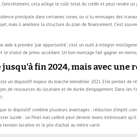
. Concrètement, cela allège le coût total du crédit et peut rendre un 
ésidence principale dans certaines zones, ou si tu envisages des trav
rojet, mais il améliore la structure du plan de financement. C’est souv
ne aide à prendre “par opportunité”, c’est un outil à intégrer intelligem
et le statut de primo-accédant. Un bon montage fait gagner en mensua
e jusqu’à fin 2024, mais avec une 
nel reste un dispositif majeur du marché immobilier 2021. Elle permet d
yer, de ressources du locataire et de durée d’engagement. Dans les fait
t.
que le dispositif combine plusieurs avantages : réduction d’impôt, cons
 rester lucide : un Pinel mal calibré peut devenir moins intéressant qu’il
a tension locative et le prix d’achat au mètre carré.