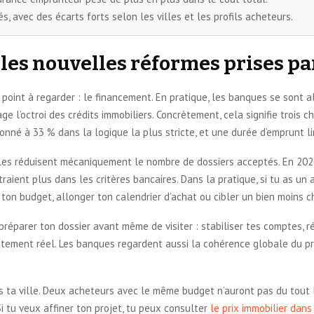
és, avec des écarts forts selon les villes et les profils acheteurs.
 les nouvelles réformes prises pa
er point à regarder : le financement. En pratique, les banques se sont
age l’octroi des crédits immobiliers. Concrètement, cela signifie troi
né à 33 % dans la logique la plus stricte, et une durée d’emprunt li
ègles réduisent mécaniquement le nombre de dossiers acceptés. En 20
traient plus dans les critères bancaires. Dans la pratique, si tu as un 
r ton budget, allonger ton calendrier d’achat ou cibler un bien moins c
est préparer ton dossier avant même de visiter : stabiliser tes comptes,
ettement réel. Les banques regardent aussi la cohérence globale du pr
ans ta ville. Deux acheteurs avec le même budget n’auront pas du tout 
 tu veux affiner ton projet, tu peux consulter
le prix immobilier dans 