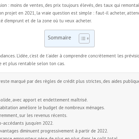
ion : moins de ventes, des prix toujours élevés, des taux qui remonta
 projet en 2021, la vraie question est simple : faut-il acheter, atte
ité d’emprunt et de la zone où tu veux acheter.
Sommaire
tendances. L’idée, c’est de t’aider à comprendre concrètement les prévi
e et plus rentable selon ton cas.
este marqué par des règles de crédit plus strictes, des aides publiqu
olide, avec apport et endettement maîtrisé.
’habitation améliore le budget de nombreux ménages.
éremment, sur les revenus récents.
mo-accédants jusqu’en 2022.
 avantages diminuent progressivement à partir de 2022.
surance emprunteur pèse de plus en plus dans le coût total.