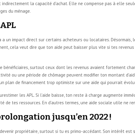
nt indirectement la capacité d’achat. Elle ne compense pas à elle seul
arges du ménage.
s APL
 a un impact direct sur certains acheteurs ou locataires. Désormais, l
ent, cela veut dire que ton aide peut baisser plus vite si tes revenu
e bénéficiaires, surtout ceux dont les revenus avaient fortement chan
activité ou une période de chômage peuvent modifier ton montant d’aid
re un plan de financement trop optimiste sur une aide qui pourrait évolu
urestimer les APL. Si l’aide baisse, ton reste à charge augmente immé
ité de tes ressources. En d’autres termes, une aide sociale utile ne r
 prolongation jusqu’en 2022 !
 devenir propriétaire, surtout si tu es primo-accédant. Son intérêt est 