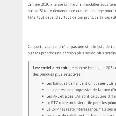
L’année 2020 a laissé un marché immobilier sous tens
baisse. Si tu te demandes ce que cela change pour ton
faits, tout dépend surtout de ton profil, de ta capac
Ce que tu vas lire ici n’est pas une simple liste de 
puisses prendre une décision plus solide, plus serein
L’essentiel a retenir :
le marché immobilier 2021 r
des banques plus sélectives.
Les banques demandent un dossier plus s
La suppression progressive de la taxe d
Les APL et aides CAF sont calculées diff
Le PTZ reste un levier utile pour les pri
La loi Pinel reste intéressante, mais ses
Les taux de crédit restent bas, mais l’as