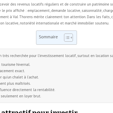
evoir des revenus locatifs réguliers et de construire un patrimoine so
e le prix affiché : emplacement, demande locative, saisonnalité, charge
tement à Val Thorens mérite clairement ton attention. Dans les faits,
nsion locative, notoriété internationale et marché immobilier soutenu.
Sommaire
 très recherchée pour l’investissement locatif, surtout en location sa
 tourisme hivernal.
lacement exact.
qu’un chalet à l’achat.
ent plus maîtrisés.
fluence directement la rentabilité.
s seulement en loyer brut.
 attractif pour investir