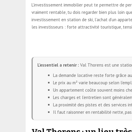
L’investissement immobilier peut te permettre de perc
vraiment rentable, tu dois regarder bien plus loin qu
investissement en station de ski, l’achat d’un appar
les investisseurs : forte attractivité touristique, te
L’essentiel a retenir :
Val Thorens est une station
La demande locative reste forte grâce au
Le prix au m² varie beaucoup selon l’emp
Un appartement coûte souvent moins cher 
Les charges et l’entretien sont généralem
La proximité des pistes et des services in
Il faut raisonner en rentabilité nette, pa
Val Thorens : un lieu très