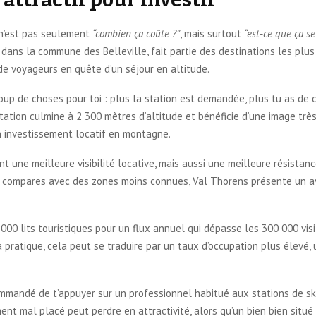
 n’est pas seulement
“combien ça coûte ?”
, mais surtout
“est-ce que ça se
e dans la commune des Belleville, fait partie des destinations les plu
de voyageurs en quête d’un séjour en altitude.
up de choses pour toi : plus la station est demandée, plus tu as de c
station culmine à 2 300 mètres d’altitude et bénéficie d’une image très
n investissement locatif en montagne.
 une meilleure visibilité locative, mais aussi une meilleure résistan
tu compares avec des zones moins connues, Val Thorens présente un av
000 lits touristiques pour un flux annuel qui dépasse les 300 000 visi
 pratique, cela peut se traduire par un taux d’occupation plus élevé, 
recommandé de t’appuyer sur un professionnel habitué aux stations de s
t mal placé peut perdre en attractivité, alors qu’un bien bien situé p