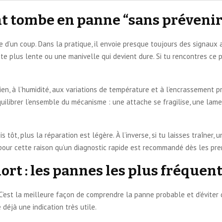
t tombe en panne “sans prévenir
 d’un coup. Dans la pratique, il envoie presque toujours des signaux 
 plus lente ou une manivelle qui devient dure. Si tu rencontres ce p
n, à l’humidité, aux variations de température et à l’encrassement pro
uilibrer l’ensemble du mécanisme : une attache se fragilise, une lame
s tôt, plus la réparation est légère. À l’inverse, si tu laisses traîner
pour cette raison qu’un diagnostic rapide est recommandé dès les prem
ort : les pannes les plus fréquen
. C’est la meilleure façon de comprendre la panne probable et d’évite
déjà une indication très utile.