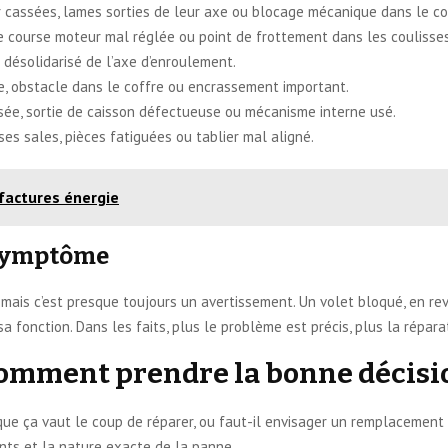
r cassées, lames sorties de leur axe ou blocage mécanique dans le co
de course moteur mal réglée ou point de frottement dans les coulisses
r désolidarisé de l’axe d’enroulement.
e, obstacle dans le coffre ou encrassement important.
ssée, sortie de caisson défectueuse ou mécanisme interne usé.
ses sales, pièces fatiguées ou tablier mal aligné.
factures énergie
e symptôme
”, mais c’est presque toujours un avertissement. Un volet bloqué, en r
 fonction. Dans les faits, plus le problème est précis, plus la réparat
comment prendre la bonne décisi
 que ça vaut le coup de réparer, ou faut-il envisager un remplacement
ants et la nature exacte de la panne.