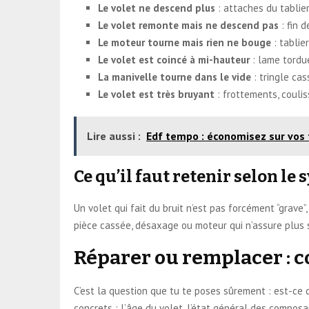
Le volet ne descend plus
: attaches du tablie
Le volet remonte mais ne descend pas
: fin 
Le moteur tourne mais rien ne bouge
: tablie
Le volet est coincé à mi-hauteur
: lame tordu
La manivelle tourne dans le vide
: tringle ca
Le volet est très bruyant
: frottements, coulis
Lire aussi :
Edf tempo : économisez sur vos 
Ce qu’il faut retenir selon l
Un volet qui fait du bruit n’est pas forcément “grave
pièce cassée, désaxage ou moteur qui n’assure plus sa
Réparer ou remplacer : 
C’est la question que tu te poses sûrement : est-ce
concrets : l’âge du volet, l’état général des compos