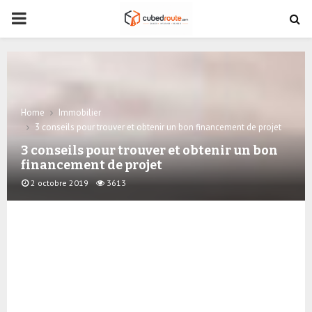
PRIMARY
MENU
Home
Immobilier
3 conseils pour trouver et obtenir un bon financement de projet
3 conseils pour trouver et obtenir un bon
financement de projet
2 octobre 2019
3613