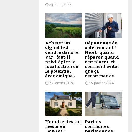
24 mars 2026
Acheter un
Dépannage de
vignoble à
volet roulant à
vendre dans le
Niort : quand
Var : faut-il
réparer, quand
privilégier la
remplacer, et
localisation ou
comment éviter
le potentiel
que ça
économique ?
recommence
29 janvier 2026
15 janvier 2026
Menuiseries sur
Parties
mesure à
communes
Louvres :
parisiennes :