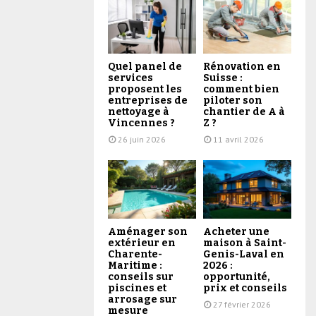
Quel panel de
Rénovation en
services
Suisse :
proposent les
comment bien
entreprises de
piloter son
nettoyage à
chantier de A à
Vincennes ?
Z ?
26 juin 2026
11 avril 2026
Aménager son
Acheter une
extérieur en
maison à Saint-
Charente-
Genis-Laval en
Maritime :
2026 :
conseils sur
opportunité,
piscines et
prix et conseils
arrosage sur
27 février 2026
mesure