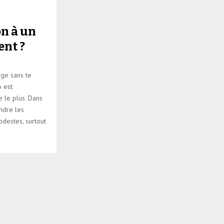
n à un
ent ?
age sans te
o est
e le plus. Dans
ndre les
destes, surtout