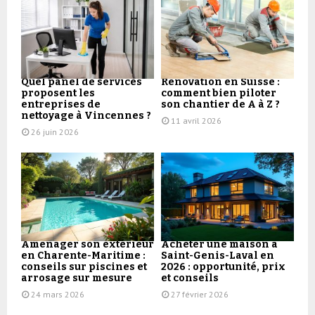
Quel panel de services
Rénovation en Suisse :
proposent les
comment bien piloter
entreprises de
son chantier de A à Z ?
nettoyage à Vincennes ?
11 avril 2026
26 juin 2026
Aménager son extérieur
Acheter une maison à
en Charente-Maritime :
Saint-Genis-Laval en
conseils sur piscines et
2026 : opportunité, prix
arrosage sur mesure
et conseils
24 mars 2026
27 février 2026