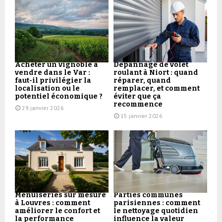
Acheter un vignoble à
Dépannage de volet
vendre dans le Var :
roulant à Niort : quand
faut-il privilégier la
réparer, quand
localisation ou le
remplacer, et comment
potentiel économique ?
éviter que ça
recommence
29 janvier 2026
15 janvier 2026
Menuiseries sur mesure
Parties communes
à Louvres : comment
parisiennes : comment
améliorer le confort et
le nettoyage quotidien
la performance
influence la valeur