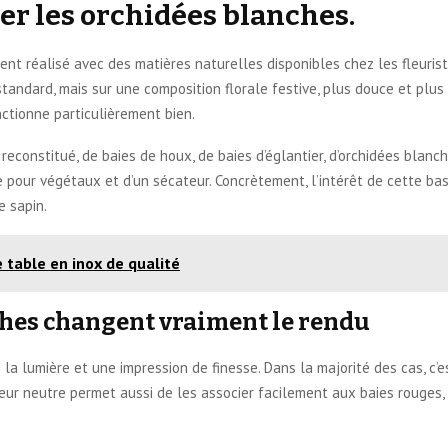
her les orchidées blanches.
nt réalisé avec des matières naturelles disponibles chez les fleuriste
tandard, mais sur une composition florale festive, plus douce et plus
ctionne particulièrement bien.
l reconstitué, de baies de houx, de baies d’églantier, d’orchidées blan
e pour végétaux et d’un sécateur. Concrètement, l’intérêt de cette bas
e sapin.
 table en inox de qualité
ches changent vraiment le rendu
 lumière et une impression de finesse. Dans la majorité des cas, c’est
eur neutre permet aussi de les associer facilement aux baies rouges, 