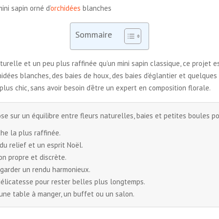
ini sapin orné d’
orchidées
blanches
Sommaire
relle et un peu plus raffinée qu’un mini sapin classique, ce projet est
chidées blanches, des baies de houx, des baies d’églantier et quelques
plus chic, sans avoir besoin d’être un expert en composition florale.
se sur un équilibre entre fleurs naturelles, baies et petites boules p
e la plus raffinée.
u relief et un esprit Noël.
n propre et discrète.
r garder un rendu harmonieux.
délicatesse pour rester belles plus longtemps.
 une table à manger, un buffet ou un salon.