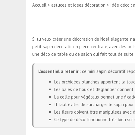
Accueil > astuces et idées décoration > Idée déco : m
Si tu veux créer une décoration de Noël élégante, natu
petit sapin décoratif en pièce centrale, avec des or
une déco de table ou de salon qui fait tout de suite 
L’essentiel a retenir :
ce mini sapin décoratif repo
Les orchidées blanches apportent la touch
Les baies de houx et d’églantier donnent d
La colle pour végétaux permet une fixatio
Il faut éviter de surcharger le sapin pou
Les fleurs doivent être manipulées avec 
Ce type de déco fonctionne très bien sur