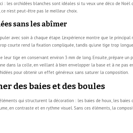
eci : les orchidées blanches sont idéales si tu veux une déco de Noël q
 ce n’est peut-être pas le meilleur choix.
ées sans les abîmer
puler avec soin à chaque étape. L’expérience montre que le principal ri
 trop courte rend la fixation compliquée, tandis qu’une tige trop longu
e leur tige en conservant environ 3 mm de long. Ensuite, prépare un p
e dans la colle, en veillant à bien envelopper la base et à ne pas en
chidées pour obtenir un effet généreux sans saturer la composition.
er des baies et des boules
léments qui structurent la décoration : les baies de houx, les baies d
ume, en contraste et en rythme visuel. Sans ces éléments, la composit