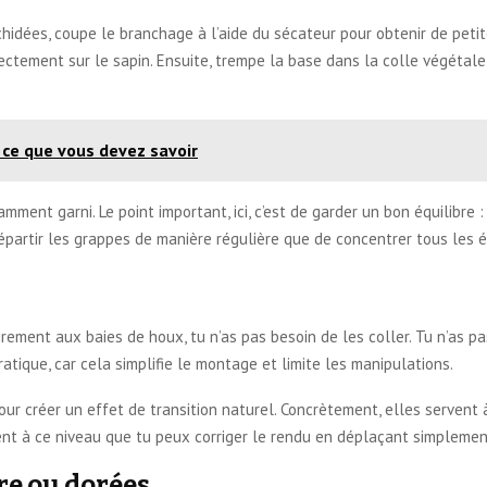
idées, coupe le branchage à l’aide du sécateur pour obtenir de petite
rectement sur le sapin. Ensuite, trempe la base dans la colle végétale
 ce que vous devez savoir
amment garni. Le point important, ici, c’est de garder un bon équilibre
épartir les grappes de manière régulière que de concentrer tous les
rement aux baies de houx, tu n’as pas besoin de les coller. Tu n’as p
pratique, car cela simplifie le montage et limite les manipulations.
ur créer un effet de transition naturel. Concrètement, elles servent à 
uvent à ce niveau que tu peux corriger le rendu en déplaçant simpleme
re ou dorées